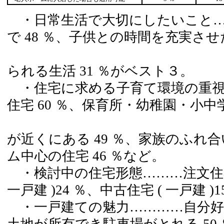
・日常生活で大切にしたいこと…
で 48 ％、子供との時間を充実させた
緑や自
られる生活 31 ％がベスト３。
・住宅に求める子育て環境の重視
住宅 60 ％、保育所・幼稚園・小中
買物
が近くにある 49 ％、家族のふれ
ム中心の住宅 46 ％など。
・検討中の住宅形態………注文住宅 ( 
一戸建 )24 ％、中古住宅 ( 一戸建 )1
・一戸建ての魅力…………自分好み
土地が所有でき駐車場がとれる 50 