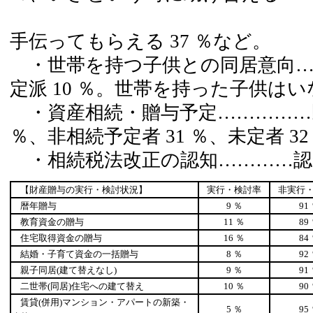
家事・子
手伝ってもらえる 37 ％など。
・世帯を持つ子供との同居意向…同居
定派 10 ％。世帯を持った子供はいな
・資産相続・贈与予定……………既相
％、非相続予定者 31 ％、未定者 32
・相続税法改正の認知…………認知者 
【財産贈与の実行・検討状況】
実行・検討率
非実行
暦年贈与
9 ％
91
教育資金の贈与
11 ％
89
住宅取得資金の贈与
16 ％
84
結婚・子育て資金の一括贈与
8 ％
92
親子同居(建て替えなし)
9 ％
91
二世帯(同居)住宅への建て替え
10 ％
90
賃貸(併用)マンション・アパートの新築・
5 ％
95