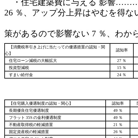
・住宅建築費に与える 影響……
26 ％、アップ分上昇はやむを得ない 
支
策があるので影響ない 7 ％、わから
【消費税率引き上げに当たっての優遇措置の認知・関
認知率
心】
住宅ローン減税の大幅拡大
27 ％
投資型減税
15 ％
すまい給付金
24 ％
【住宅購入優遇制度の認知・関心】
認知率
長期優良住宅優遇制度
49 ％
フラット 35S の金利優遇制度
49 ％
不動産取得税の軽減措置
21 ％
固定資産税の軽減措置
26 ％