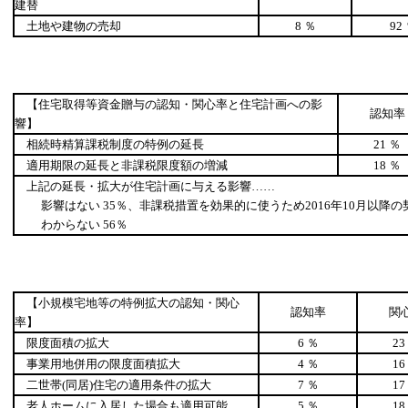
建替
土地や建物の売却
8 ％
92
【住宅取得等資金贈与の認知・関心率と住宅計画への影
認知率
響】
相続時精算課税制度の特例の延長
21 ％
適用期限の延長と非課税限度額の増減
18 ％
上記の延長・拡大が住宅計画に与える影響……
影響はない 35％、非課税措置を効果的に使うため2016年10月以降の契
わからない 56％
【小規模宅地等の特例拡大の認知・関心
認知率
関
率】
限度面積の拡大
6 ％
23
事業用地併用の限度面積拡大
4 ％
16
二世帯(同居)住宅の適用条件の拡大
7 ％
17
老人ホームに入居した場合も適用可能
5 ％
18